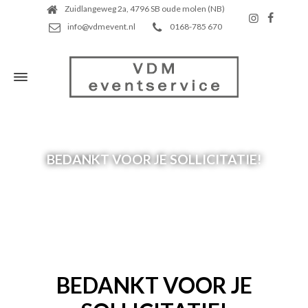
Zuidlangeweg 2a, 4796 SB oude molen (NB)
info@vdmevent.nl
0168-785 670
BEDANKT VOOR JE SOLLICITATIE!
BEDANKT VOOR JE