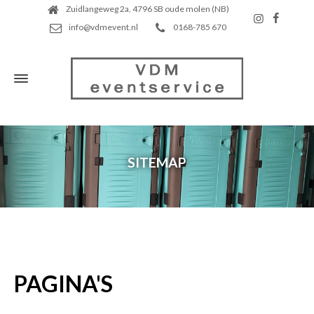
Zuidlangeweg 2a, 4796 SB oude molen (NB)
info@vdmevent.nl
0168-785 670
SITEMAP
PAGINA'S