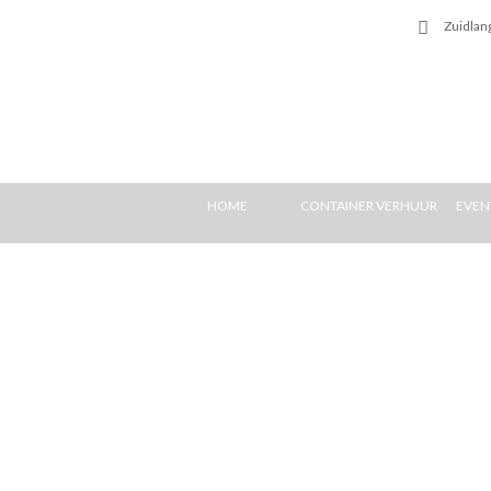
Zuidlan
HOME
CONTAINER VERHUUR
EVEN