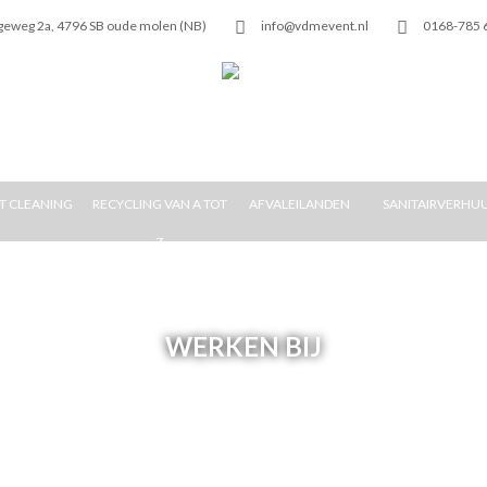
geweg 2a, 4796 SB oude molen (NB)
info@vdmevent.nl
0168-785 
T CLEANING
RECYCLING VAN A TOT
AFVALEILANDEN
SANITAIRVERHU
Z
WERKEN BIJ